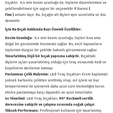
bıçaktır. 6,4 mm kesim uzunluğu ile, tüylerin düzenlenmesi ve
şekillendirilmesi için uygun bir seçenektir.
F
ibaresi
(
Fine )
anlamı taşır. Bu, bıçağın alt dişleri aynı uzunlukta ve düz
demektir.
İşte Bu Bıçak Hakkında Bazı Önemli Özellikler:
Kesim Uzunluğu:
6,4 mm kesim uzunluğu, tüyleri kısa ama
doğal bir görünümde kesmenizi sağlar. Bu, evcil hayvanların
tüylerinin düzgün bir şekilde bakımlı görünmesini sağlar.
Yuvarlatılmış Dişli bir bıçak yapısına sahiptir.
Bıçaktaki
dişlerin uçları yuvarlatılmış olduğu için tıraş esnasında kedi ve
köpeklerin derilerine batmaz.
Paslanmaz Çelik Malzeme:
L&B Tıraş bıçakları Krom kaplamalı
yüksek karbonlu çelikten üretilmiş olup, ısıl işlem ve buz
temperlemesi ile işlenerek daha uzun süre keskinliğini korur,
ekstra paslanmaya karşı dayanıklı ve uzun ömürlüdür.
Isı Yönetimi:
L&B Tıraş bıçakları,
90° Rockwell sertlik
derecesine sahiptir ve çalışma sırasında soğuk çalışır.
Yüksek Performans:
Profesyonel kullanım için tasarlanmış