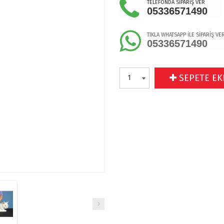
TELEFONDA SİPARİŞ VER
05336571490
TIKLA WHATSAPP İLE SİPARİŞ VE
05336571490
SEPETE EK