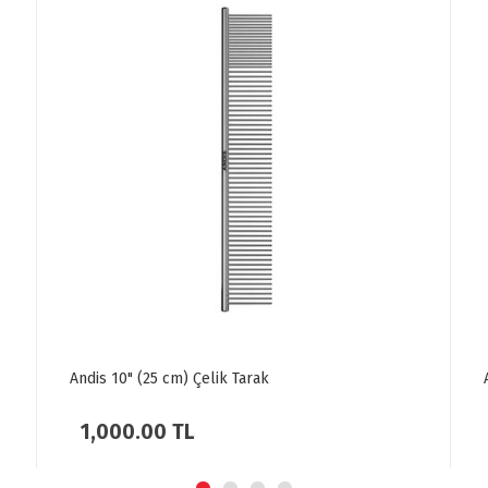
Andis Pim Uçlu Fırça - Orta Boy
750.00 TL