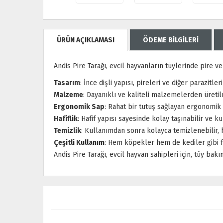
ÜRÜN AÇIKLAMASI
ÖDEME BİLGİLERİ
Andis Pire Tarağı, evcil hayvanların tüylerinde pire ve
Tasarım
: İnce dişli yapısı, pireleri ve diğer parazitler
Malzeme
: Dayanıklı ve kaliteli malzemelerden üretil
Ergonomik Sap
: Rahat bir tutuş sağlayan ergonomik
Hafiflik
: Hafif yapısı sayesinde kolay taşınabilir ve ku
Temizlik
: Kullanımdan sonra kolayca temizlenebilir, 
Çeşitli Kullanım
: Hem köpekler hem de kediler gibi fa
Andis Pire Tarağı, evcil hayvan sahipleri için, tüy bak
ÜCRETSİZ KARGO