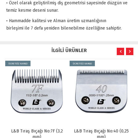
• Özel olarak geliştirilmiş diş geometrisi sayesinde düzgün ve
temiz kesme deseni sunar.
• Hammadde kalitesi ve Alman üretim uzmanlığının
birleşimi ile 7 defa yeniden bilenebilme özelliğine sahiptir.
İLGİLİ ÜRÜNLER
ÜCRETSİZ KARGO
ÜCRETSİZ KARGO
L&B Tıraş Bıçağı No:7F (3,2
L&B Tıraş Bıçağı No:40 (0,25
mm)
mm)